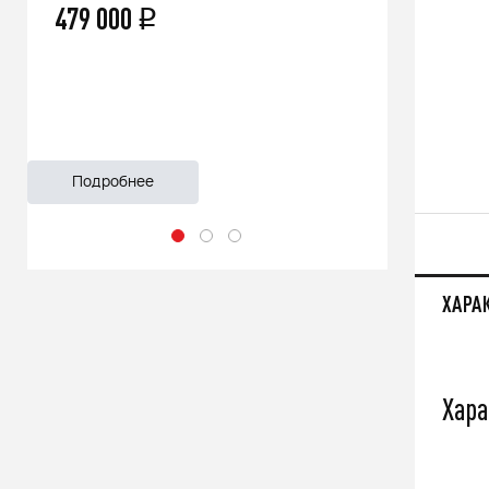
66 500
q
55 999
Подробнее
Подроб
ХАРА
Хара