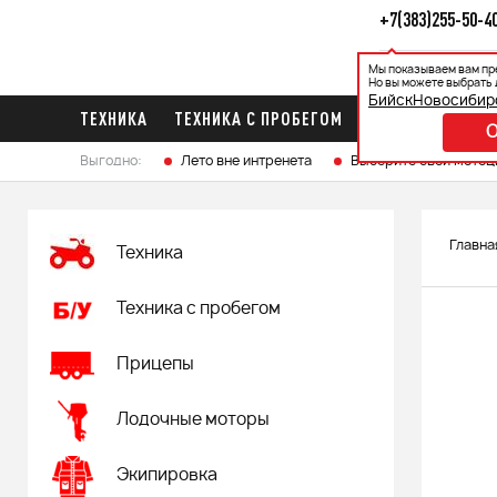
+7(383)255-50-4
Мы показываем вам пр
Каталог
Ак
Но вы можете выбрать 
Бийск
Новосибир
ТЕХНИКА
ТЕХНИКА С ПРОБЕГОМ
ПРИЦЕПЫ
ЛО
Выгодно:
Лето вне интренета
Выберите свой мотоц
Главна
Техника
Техника с пробегом
Прицепы
Лодочные моторы
Экипировка