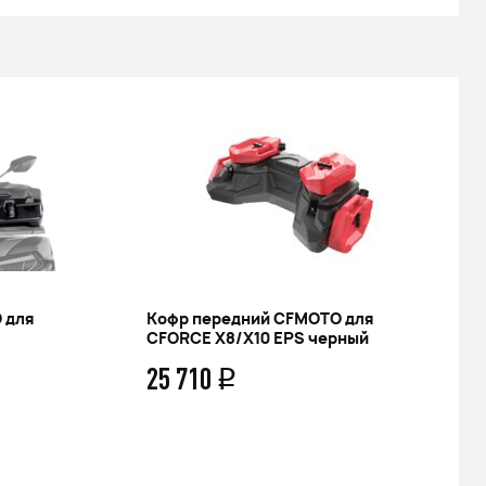
 для
Кофр передний CFMOTO для
CFORCE X8/X10 EPS черный
25 710
q