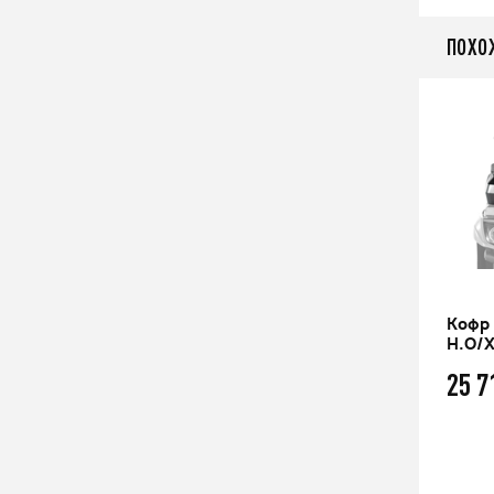
ПОХО
Кофр передний CFMOTO для
Кофр 
CFORCE 400L EPS NEW
H.O/X
20 820
25 
q