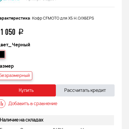
арактеристика
: Кофр CFMOTO для X5 H.O/X6EPS
1 050
q
вет_
Черный
азмер
Безразмерный
Купить
Рассчитать кредит
Добавить в сравнение
Наличие на складах
 АДЕ