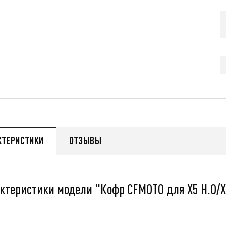
479 000
q
q
нее
Подробнее
КТЕРИСТИКИ
ОТЗЫВЫ
ктеристики модели "Кофр CFMOTO для X5 H.O/