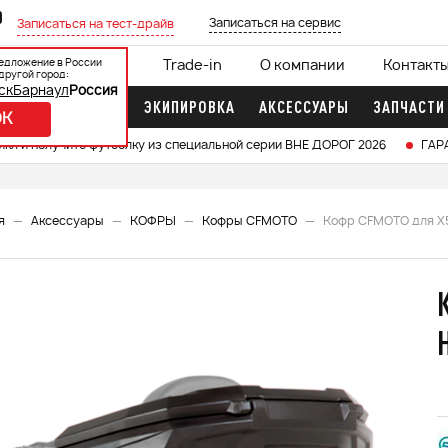
0
Записаться на сервис
Записаться на тест-драйв
едложение в России
ции
Кредит 0%
Trade-in
О компании
Контакт
другой город:
ск
Барнаул
Россия
ДОЧНЫЕ МОТОРЫ
ЭКИПИРОВКА
АКСЕССУАРЫ
ЗАПЧАСТИ
OK
икл и получите футболку из специальной серии ВНЕ ДОРОГ 2026
ГАР
я
Аксессуары
КОФРЫ
Кофры CFMOTO
Кофр CFMOTO для X