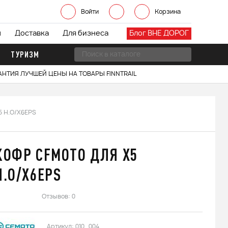
Войти
Корзина
ы
Доставка
Для бизнеса
Блог ВНЕ ДОРОГ
ТУРИЗМ
АНТИЯ ЛУЧШЕЙ ЦЕНЫ НА ТОВАРЫ FINNTRAIL
5 H.O/X6EPS
КОФР CFMOTO ДЛЯ X5
H.O/X6EPS
Отзывов: 0
Артикул:
010_004