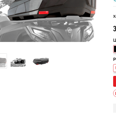
Х
3
Ц
Р
мужской зимний FINNTRAIL
Снегоход БУРАН ЛИДЕР
AN