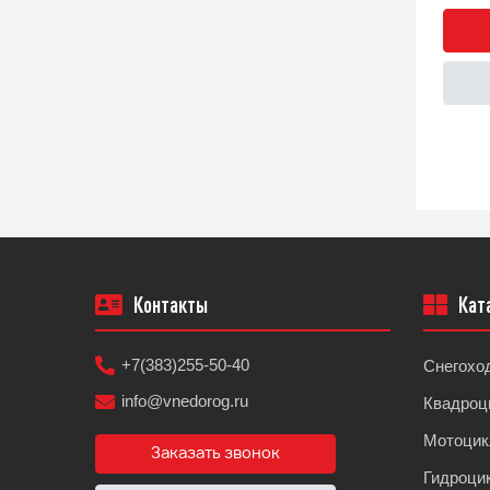
Быстрый заказ
Подробнее
Контакты
Кат
+7(383)255-50-40
Снегохо
info@vnedorog.ru
Квадроц
Мотоци
Заказать звонок
Гидроци