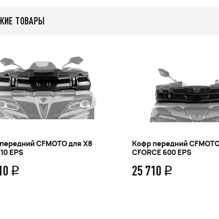
ЖИЕ ТОВАРЫ
передний CFMOTO для X8
Кофр передний CFMOTO
10 EPS
CFORCE 600 EPS
710
25 710
q
q