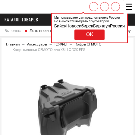
Мы показываем вам предложение в России
КАТАЛОГ ТОВАРОВ
Но вы можете выбрать другой город:
Бийск
Новосибирск
Барнаул
Россия
Выгодно:
Лето вне интренета
Выберите свой мотоцикл и получ
OK
Главная
Аксессуары
КОФРЫ
Кофры CFMOTO
Кофр-сиденье CFMOTO для X8 H.O/X10 EPS