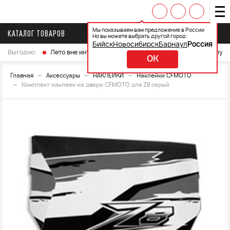
Мы показываем вам предложение в России
КАТАЛОГ ТОВАРОВ
Но вы можете выбрать другой город:
Бийск
Новосибирск
Барнаул
Россия
Выгодно:
Лето вне интренета
Выберите свой мотоцикл и получ
OK
Главная
Аксессуары
НАКЛЕЙКИ
Наклейки CFMOTO
Комплект наклеек на двери CFMOTO для Z8 серый