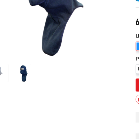
Ц
Р
013 черный В/Т 1м
Костюм мужской зимний 
POWERMAN