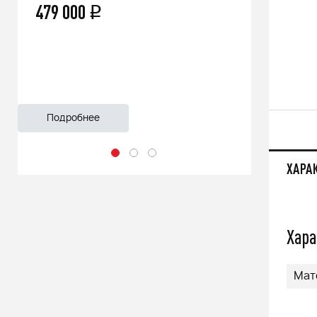
479 000
66 500
q
Подробнее
Подроб
ХАРА
Хара
Мат