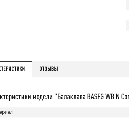
q
55 999
q
нее
Подробнее
КТЕРИСТИКИ
ОТЗЫВЫ
ктеристики модели "Балаклава BASEG WB N Com
ериал