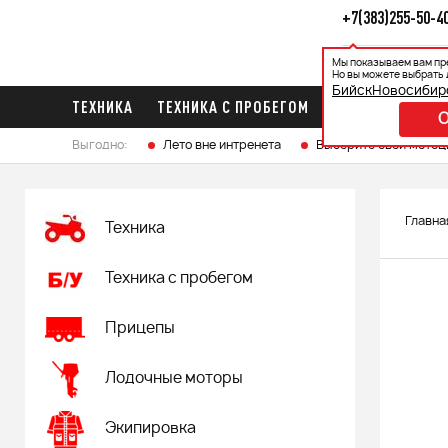
+7(383)255-50-4
Мы показываем вам пр
Каталог
Ак
Но вы можете выбрать 
Бийск
Новосибир
ТЕХНИКА
ТЕХНИКА С ПРОБЕГОМ
ПРИЦЕПЫ
ЛО
Выгодно:
Лето вне интренета
Выберите свой мотоц
Главна
Техника
Техника с пробегом
Прицепы
Лодочные моторы
Экипировка