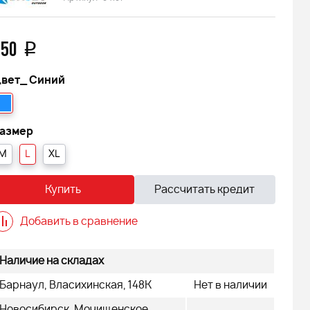
650
q
вет_
Синий
азмер
M
L
XL
Купить
Рассчитать кредит
Добавить в сравнение
Наличие на складах
Барнаул, Власихинская, 148К
Нет в наличии
FINNTRAIL
Снегоход БУРАН ЛИДЕР АДЕ
Новосибирск, Мочищенское