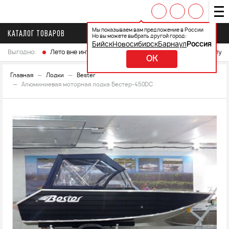
Мы показываем вам предложение в России
КАТАЛОГ ТОВАРОВ
Но вы можете выбрать другой город:
Бийск
Новосибирск
Барнаул
Россия
Выгодно:
Лето вне интренета
Выберите свой мотоцикл и получ
OK
Главная
Лодки
Bester
Алюминиевая моторная лодка Бестер-450DC