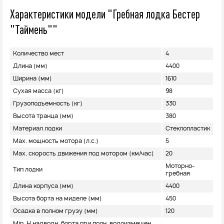
Характеристики модели "Гребная лодка Бестер
"Таймень""
Количество мест
4
Длина (мм)
4400
Ширина (мм)
1610
Сухая масса (кг)
98
Грузоподъемность (кг)
330
Высота транца (мм)
380
Материал лодки
Стеклопластик
Max. мощность мотора (л.с.)
5
Max. скорость движения под мотором (км/час)
20
Моторно-
Тип лодки
гребная
Длина корпуса (мм)
4400
Высота борта на миделе (мм)
450
Осадка в полном грузу (мм)
120
Min. H надводн. борта при полн. водоизмещен.