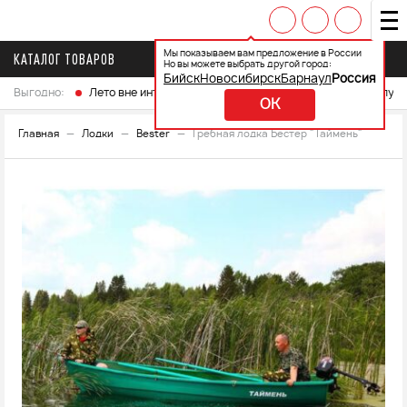
Мы показываем вам предложение в России
КАТАЛОГ ТОВАРОВ
Но вы можете выбрать другой город:
Бийск
Новосибирск
Барнаул
Россия
Выгодно:
Лето вне интренета
Выберите свой мотоцикл и получ
OK
Главная
Лодки
Bester
Гребная лодка Бестер "Таймень"