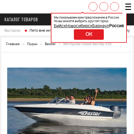
Мы показываем вам предложение в России
КАТАЛОГ ТОВАРОВ
Но вы можете выбрать другой город:
Бийск
Новосибирск
Барнаул
Россия
Выгодно:
Лето вне интренета
Выберите свой мотоцикл и получ
OK
Главная
Лодки
Bester
Моторная лодка Бестер 530