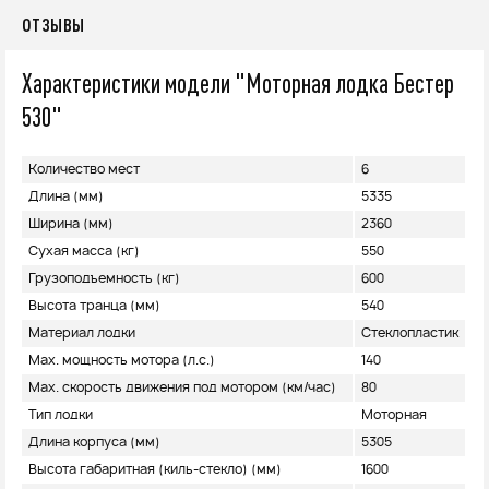
ОТЗЫВЫ
Характеристики модели "Моторная лодка Бестер
530"
Количество мест
6
Длина (мм)
5335
Ширина (мм)
2360
Сухая масса (кг)
550
Грузоподъемность (кг)
600
Высота транца (мм)
540
Материал лодки
Стеклопластик
Max. мощность мотора (л.с.)
140
Max. скорость движения под мотором (км/час)
80
Тип лодки
Моторная
Длина корпуса (мм)
5305
Высота габаритная (киль-стекло) (мм)
1600