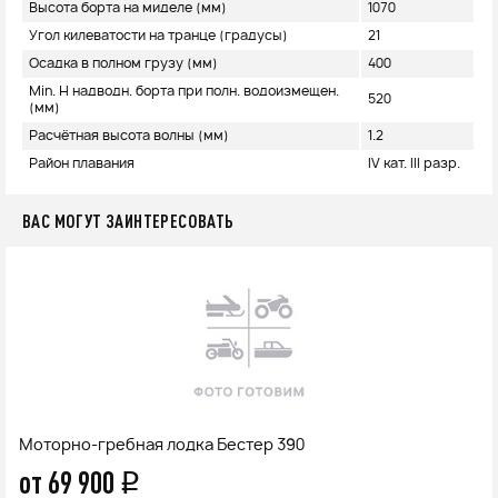
Высота борта на миделе (мм)
1070
Угол килеватости на транце (градусы)
21
Осадка в полном грузу (мм)
400
Min. H надводн. борта при полн. водоизмещен.
520
(мм)
Расчётная высота волны (мм)
1.2
Район плавания
IV кат. III разр.
ВАС МОГУТ ЗАИНТЕРЕСОВАТЬ
Моторно-гребная лодка Бестер 390
от 69 900
q