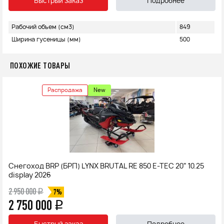
Быстрый заказ
Подробнее
Рабочий объем (см3)
849
Ширина гусеницы (мм)
500
ПОХОЖИЕ ТОВАРЫ
Распродажа
New
Снегоход BRP (БРП) LYNX BRUTAL RE 850 E-TEC 20" 10.25
display 2026
2 950 000
q
7%
2 750 000
q