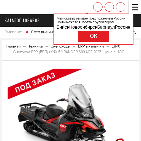
Мы показываем вам предложение в России
КАТАЛОГ ТОВАРОВ
Но вы можете выбрать другой город:
Бийск
Новосибирск
Барнаул
Россия
Выгодно:
Лето вне интренета
Выберите свой мотоцикл и получ
OK
Главная
Техника
Снегоходы
BRP в наличии
LYNX
Снегоход BRP (БРП) LYNX 59 RANGER 600 ACE 2023 (цена с НДС)