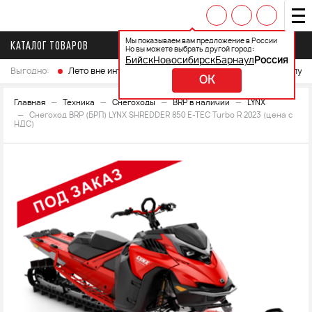
Мы показываем вам предложение в России
КАТАЛОГ ТОВАРОВ
Но вы можете выбрать другой город:
Бийск
Новосибирск
Барнаул
Россия
Выгодно:
Лето вне интренета
Выберите свой мотоцикл и получ
OK
Главная
Техника
Снегоходы
BRP в наличии
LYNX
Снегоход BRP (БРП) LYNX SHREDDER 850 E-TEC Turbo R 2023 (цена с
НДС)