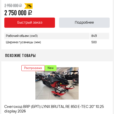
2 950 000
q
7%
2 750 000
q
Быстрый заказ
Подробнее
Рабочий объем (см3)
849
Ширина гусеницы (мм)
500
ПОХОЖИЕ ТОВАРЫ
Распродажа
New
Снегоход BRP (БРП) LYNX BRUTAL RE 850 E-TEC 20" 10.25
display 2026