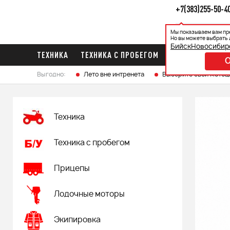
+7(383)255-50-4
Мы показываем вам пр
Каталог
Ак
Но вы можете выбрать 
Бийск
Новосибир
ТЕХНИКА
ТЕХНИКА С ПРОБЕГОМ
ПРИЦЕПЫ
ЛО
Выгодно:
Лето вне интренета
Выберите свой мотоц
Техника
Техника с пробегом
Прицепы
Лодочные моторы
Экипировка