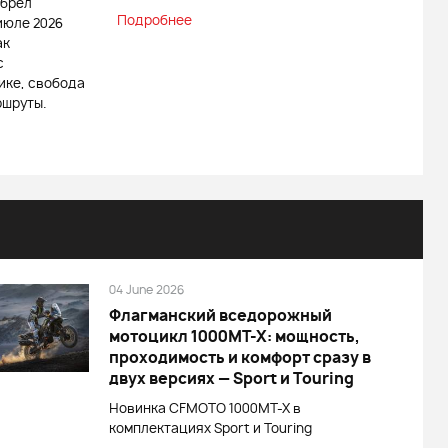
обрел
Подробнее
июле 2026
ак
с
ике, свобода
ршруты.
04 June 2026
Флагманский вседорожный
мотоцикл 1000MT-X: мощность,
проходимость и комфорт сразу в
двух версиях — Sport и Touring
Новинка CFMOTO 1000MT-X в
комплектациях Sport и Touring