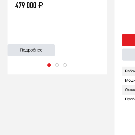
1 99
66 500
q
55 999
Быстрый заказ
Подробнее
Подроб
Подробнее
1
Рабочий объем (см3)
998
Рабо
11
Мощность (л.с.)
90
Проб
5.5
Охлаждение
Жидкостное
Пробег
4686