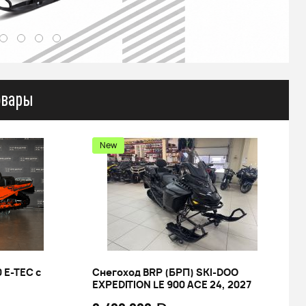
овары
I-DOO
GLADIATOR K8 NB300 (21/18)
24, 2027
229 900
 АДЕ
q