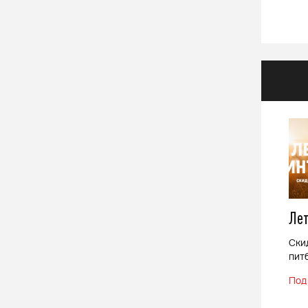
Лет
Ски
пит
Под