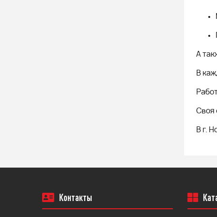
А так
В каж
Работ
Своя 
В г. 
Контакты
Кат