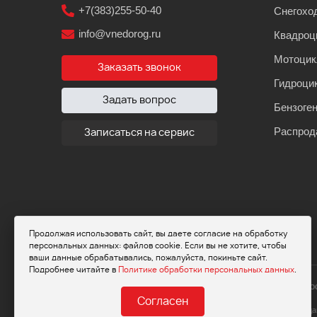
+7(383)255-50-40
Снегохо
info@vnedorog.ru
Квадроц
Мотоци
Заказать звонок
Гидроци
Задать вопрос
Бензоге
Распрод
Записаться на сервис
Продолжая использовать сайт, вы даете согласие на обработку
персональных данных: файлов cookie. Если вы не хотите, чтобы
ваши данные обрабатывались, пожалуйста, покиньте сайт.
Подробнее читайте в
Политике обработки персональных данных
.
© 2026 Мот
Согласен
Обращаем ваше внимание на то, что да