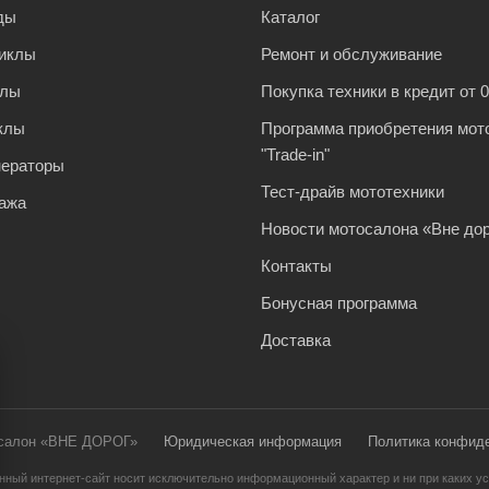
ды
Каталог
иклы
Ремонт и обслуживание
клы
Покупка техники в кредит от 
клы
Программа приобретения мот
"Trade-in"
нераторы
Тест-драйв мототехники
ажа
Новости мотосалона «Вне дор
Контакты
Бонусная программа
Доставка
осалон «ВНЕ ДОРОГ»
Юридическая информация
Политика конфид
нный интернет-сайт носит исключительно информационный характер и ни при каких ус