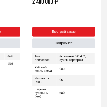
з
Быстрый заказ
Подробнее
.O.H.C., с
Тип двигателя
4-тактный
тером
Модель
ZONGSHEN ZS175FMN
двигателя
(PR 300)
Рабочий
300
объем (см3)