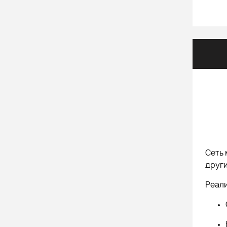
Сеть 
други
Реали