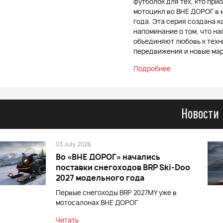
футболок для тех, кто при
мотоцикл во ВНЕ ДОРОГ в 
года. Эта серия создана к
напоминание о том, что на
объединяют любовь к техн
передвижения и новые ма
Подробнее
Новости
03 July 2026
Во «ВНЕ ДОРОГ» начались
поставки снегоходов BRP Ski-Doo
2027 модельного года
Первые снегоходы BRP 2027MY уже в
мотосалонах ВНЕ ДОРОГ
Читать