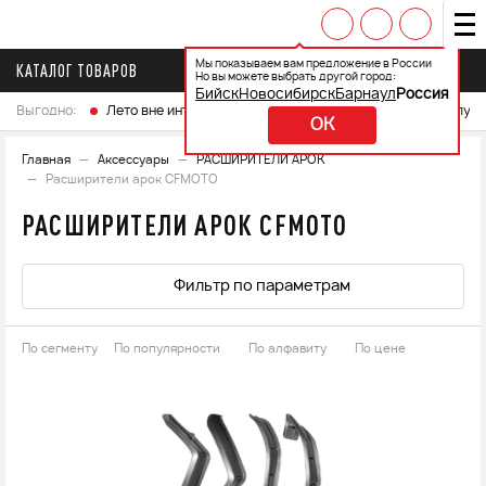
Мы показываем вам предложение в России
КАТАЛОГ ТОВАРОВ
Но вы можете выбрать другой город:
Бийск
Новосибирск
Барнаул
Россия
Выгодно:
Лето вне интренета
Выберите свой мотоцикл и получ
OK
Главная
Аксессуары
РАСШИРИТЕЛИ АРОК
Расширители арок CFMOTO
РАСШИРИТЕЛИ АРОК CFMOTO
Фильтр по параметрам
По сегменту
По популярности
По алфавиту
По цене