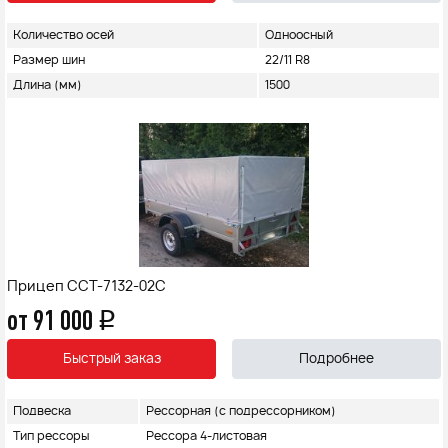
Количество осей
Одноосный
Размер шин
22/11 R8
Длина (мм)
1500
Прицеп ССТ-7132-02С
от 91 000
q
Быстрый заказ
Подробнее
Подвеска
Рессорная (с подрессорником)
Тип рессоры
Рессора 4-листовая