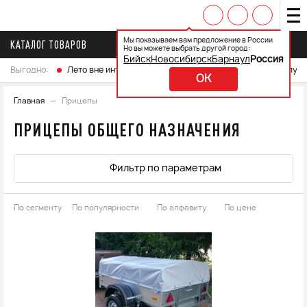
Мы показываем вам предложение в России
КАТАЛОГ ТОВАРОВ
Но вы можете выбрать другой город:
Бийск
Новосибирск
Барнаул
Россия
Выгодно:
Лето вне интренета
Выберите свой мотоцикл и получ
OK
Главная
Прицепы
ПРИЦЕПЫ ОБЩЕГО НАЗНАЧЕНИЯ
Фильтр по параметрам
По сегменту
По популярности
По алфавиту
По цене