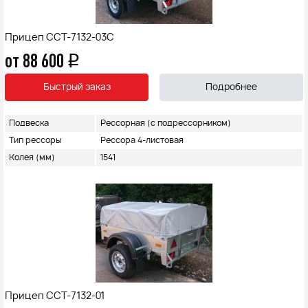
Прицеп ССТ-7132-03С
от 88 600
q
Быстрый заказ
Подробнее
Подвеска
Рессорная (с подрессорником)
Тип рессоры
Рессора 4-листовая
Колея (мм)
1541
Прицеп ССТ-7132-01