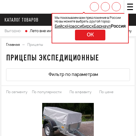
Мы показываем вам предложение в России
КАТАЛОГ ТОВАРОВ
Но вы можете выбрать другой город:
Бийск
Новосибирск
Барнаул
Россия
Выгодно:
Лето вне интренета
Выберите свой мотоцикл и получ
OK
Главная
Прицепы
ПРИЦЕПЫ ЭКСПЕДИЦИОННЫЕ
Фильтр по параметрам
По сегменту
По популярности
По алфавиту
По цене