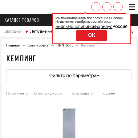
Мы показываем вам предложение в России
КАТАЛОГ ТОВАРОВ
Но вы можете выбрать другой город:
Бийск
Новосибирск
Барнаул
Россия
Выгодно:
Лето вне интренета
Выберите свой мотоцикл и получ
OK
Главная
Экипировка
FINNTRAIL
Кемпинг
КЕМПИНГ
Фильтр по параметрам
По сегменту
По популярности
По алфавиту
По цене