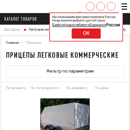
Мы показываем вам предложение в России
КАТАЛОГ ТОВАРОВ
Но вы можете выбрать другой город:
Бийск
Новосибирск
Барнаул
Россия
Выгодно:
Лето вне интренета
Выберите свой мотоцикл и получ
OK
Главная
Прицепы
ПРИЦЕПЫ ЛЕГКОВЫЕ КОММЕРЧЕСКИЕ
Фильтр по параметрам
По сегменту
По популярности
По алфавиту
По цене