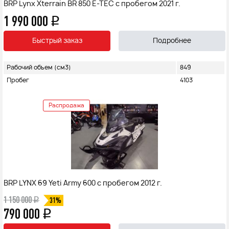
BRP Lynx Xterrain BR 850 E-TEC с пробегом 2021 г.
1 990 000
q
Быстрый заказ
Подробнее
Рабочий объем (см3)
849
Пробег
4103
Распродажа
BRP LYNX 69 Yeti Army 600 с пробегом 2012 г.
1 150 000
q
31%
790 000
q