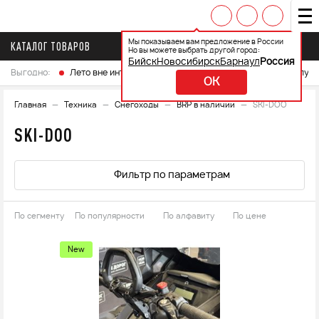
Мы показываем вам предложение в России
КАТАЛОГ ТОВАРОВ
Но вы можете выбрать другой город:
Бийск
Новосибирск
Барнаул
Россия
Выгодно:
Лето вне интренета
Выберите свой мотоцикл и получ
OK
Главная
Техника
Снегоходы
BRP в наличии
SKI-DOO
SKI-DOO
Фильтр по параметрам
По сегменту
По популярности
По алфавиту
По цене
New