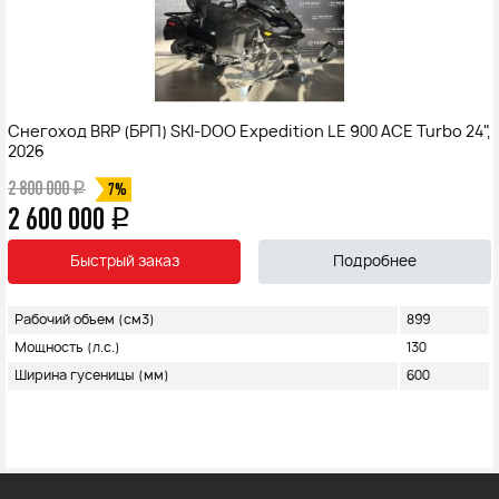
Снегоход BRP (БРП) SKI-DOO Expedition LE 900 ACE Turbo 24",
2026
2 800 000
q
7%
2 600 000
q
Быстрый заказ
Подробнее
Рабочий объем (см3)
899
Мощность (л.с.)
130
Ширина гусеницы (мм)
600