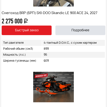
Снегоход BRP (БРП) SKI-DOO Skandic LE 900 ACE 24, 2027
2 275 000
q
Быстрый заказ
Подробнее
Тип двигателя
4-тактный D.O.H.C., с сухим картером
Рабочий объем (см3)
899
Мощность (л.с.)
95
Ширина гусеницы (мм)
609