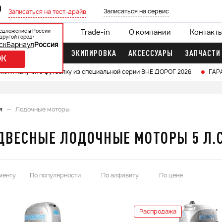
0
Записаться на сервис
Записаться на тест-драйв
едложение в России
ции
Кредит 0%
Trade-in
О компании
Контакт
другой город:
ск
Барнаул
Россия
ДОЧНЫЕ МОТОРЫ
ЭКИПИРОВКА
АКСЕССУАРЫ
ЗАПЧАСТИ
OK
икл и получите футболку из специальной серии ВНЕ ДОРОГ 2026
ГАР
я
Лодочные моторы
ДВЕСНЫЕ ЛОДОЧНЫЕ МОТОРЫ 5 Л.С
менту
По популярности
По алфавиту
По цене
Распродажа