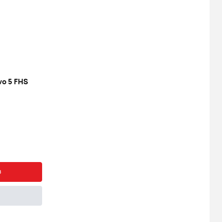
o 5 FHS
з