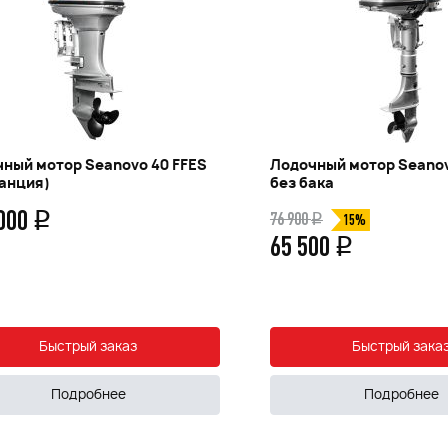
ный мотор Seanovo 40 FFES
Лодочный мотор Seanov
анция)
без бака
 000
76 900
q
q
15%
65 500
q
Быстрый заказ
Быстрый зака
Подробнее
Подробнее