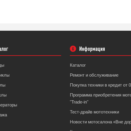
нее
Подробнее
алог
Информация
ды
Каталог
иклы
Ремонт и обслуживание
клы
Покупка техники в кредит от 
клы
Программа приобретения мот
"Trade-in"
нераторы
Тест-драйв мототехники
ажа
Новости мотосалона «Вне дор