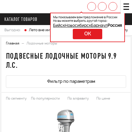
Мы показываем вам предложение в России
КАТАЛОГ ТОВАРОВ
Но вы можете выбрать другой город:
Бийск
Новосибирск
Барнаул
Россия
Выгодно:
Лето вне интренета
Выберите свой мотоцикл и получ
OK
Главная
Лодочные моторы
ПОДВЕСНЫЕ ЛОДОЧНЫЕ МОТОРЫ 9.9
Л.С.
Фильтр по параметрам
По сегменту
По популярности
По алфавиту
По цене