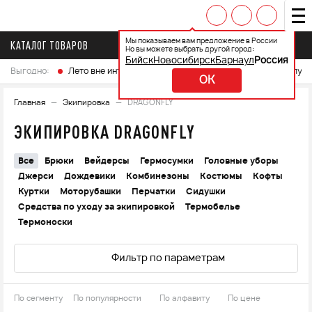
Мы показываем вам предложение в России
КАТАЛОГ ТОВАРОВ
Но вы можете выбрать другой город:
Бийск
Новосибирск
Барнаул
Россия
Выгодно:
Лето вне интренета
Выберите свой мотоцикл и получ
OK
Главная
Экипировка
DRAGONFLY
ЭКИПИРОВКА DRAGONFLY
Все
Брюки
Вейдерсы
Гермосумки
Головные уборы
Джерси
Дождевики
Комбинезоны
Костюмы
Кофты
Куртки
Моторубашки
Перчатки
Сидушки
Средства по уходу за экипировкой
Термобелье
Термоноски
Фильтр по параметрам
По сегменту
По популярности
По алфавиту
По цене