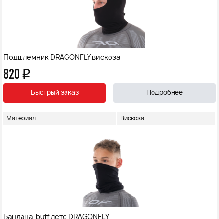
Подшлемник DRAGONFLY вискоза
820
q
Быстрый заказ
Подробнее
Материал
Вискоза
Бандана-buff лето DRAGONFLY