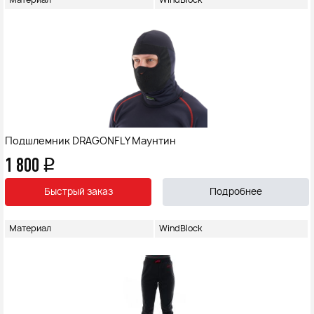
Материал
WindBlock
Подшлемник DRAGONFLY Маунтин
1 800
q
Быстрый заказ
Подробнее
Материал
WindBlock