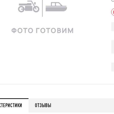
КТЕРИСТИКИ
ОТЗЫВЫ
013 черный В/Т 1м
Костюм мужской зимний
POWERMAN