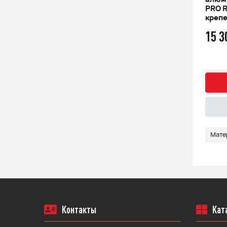
Rival для CFMOTO Х8 Н.О 2018
алюми
жа
г./X10 2019 г.
PRO R
креп
8 573
q
15 
Быстрый заказ
Подробнее
Материал
Сталь
Мате
Контакты
Кат