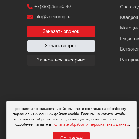
+7(383)255-50-40
Снегохо
info@vnedorog.ru
Квадроц
Мотоци
Заказать звонок
Гидроци
Задать вопрос
Бензоге
Распрод
Записаться на сервис
Продолжая использовать сайт, вы даете согласие на обработку
персональных данных: файлов cookie. Если вы не хотите, чтобы
ваши данные обрабатывались, пожалуйста, покиньте сайт.
Подробнее читайте в
Политике обработки персональных данных
.
© 2026 Мот
Обращаем ваше внимание на то, что да
Согласен