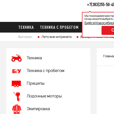
+7(383)255-50-4
Мы показываем вам пр
Каталог
Ак
Но вы можете выбрать 
Бийск
Новосибир
ТЕХНИКА
ТЕХНИКА С ПРОБЕГОМ
ПРИЦЕПЫ
ЛО
Выгодно:
Лето вне интренета
Выберите свой мотоц
Главна
Техника
Техника с пробегом
Прицепы
Лодочные моторы
Экипировка