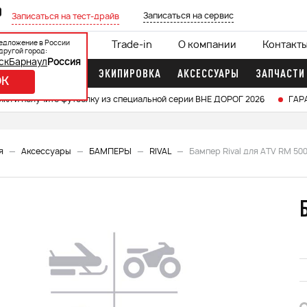
0
Записаться на сервис
Записаться на тест-драйв
едложение в России
ции
Кредит 0%
Trade-in
О компании
Контакт
другой город:
ск
Барнаул
Россия
ДОЧНЫЕ МОТОРЫ
ЭКИПИРОВКА
АКСЕССУАРЫ
ЗАПЧАСТИ
OK
икл и получите футболку из специальной серии ВНЕ ДОРОГ 2026
ГАР
я
Аксессуары
БАМПЕРЫ
RIVAL
Бампер Rival для ATV RM 50