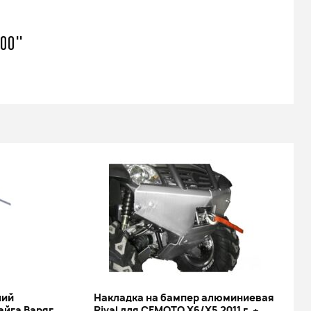
479 000
q
500"
Подробнее
ний
Накладка на бампер алюминиевая