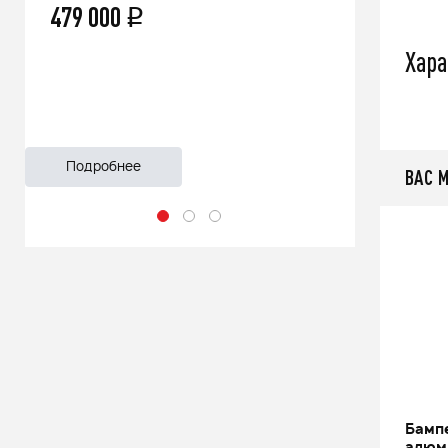
479 000
66 500
q
Хара
Подробнее
Подроб
ВАС 
иевая
Бампер силовой задний стальной
Бамп