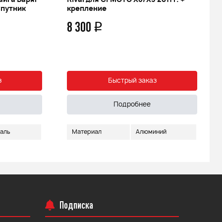
айга Варяг
Rival для CFMOTO X6/X5 2011 г. +
Спутник
крепление
8 300
q
з
Быстрый заказ
Подробнее
аль
Материал
Алюминий
Подписка