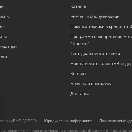
ды
Каталог
иклы
Ремонт и обслуживание
клы
Покупка техники в кредит от 
клы
Программа приобретения мот
"Trade-in"
нераторы
Тест-драйв мототехники
ажа
Новости мотосалона «Вне дор
Контакты
Бонусная программа
Доставка
осалон «ВНЕ ДОРОГ»
Юридическая информация
Политика конфид
нный интернет-сайт носит исключительно информационный характер и ни при каких ус