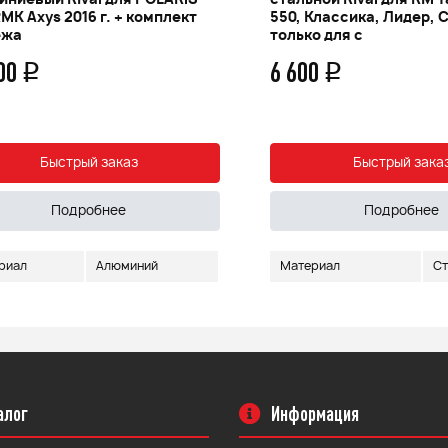
ниевый Rival для POLARIS
стальной Rival для RM Т
MK Axys 2016 г. + комплект
550, Классика, Лидер, 
ежа
только для с
300
6 600
q
q
Быстрый заказ
Быстрый зака
Подробнее
Подробнее
риал
Алюминий
Материал
Ст
алог
Информация