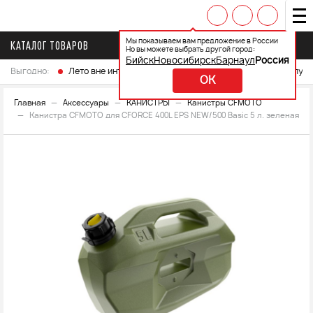
Мы показываем вам предложение в России
КАТАЛОГ ТОВАРОВ
Но вы можете выбрать другой город:
Бийск
Новосибирск
Барнаул
Россия
Выгодно:
Лето вне интренета
Выберите свой мотоцикл и получ
OK
Главная
Аксессуары
КАНИСТРЫ
Канистры CFMOTO
Канистра CFMOTO для CFORCE 400L EPS NEW/500 Basic 5 л. зеленая