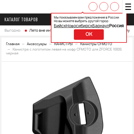
Мы показываем вам предложение в России
КАТАЛОГ ТОВАРОВ
Но вы можете выбрать другой город:
Бийск
Новосибирск
Барнаул
Россия
Выгодно:
Лето вне интренета
Выберите свой мотоцикл и получ
OK
Главная
Аксессуары
КАНИСТРЫ
Канистры CFMOTO
Канистра с логотипом левая на кофр CFMOTO для ZFORCE 1000S
черная