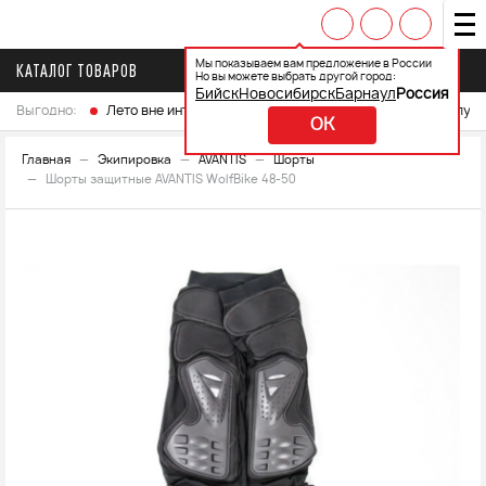
Мы показываем вам предложение в России
КАТАЛОГ ТОВАРОВ
Но вы можете выбрать другой город:
Бийск
Новосибирск
Барнаул
Россия
Выгодно:
Лето вне интренета
Выберите свой мотоцикл и получ
OK
Главная
Экипировка
AVANTIS
Шорты
Шорты защитные AVANTIS WolfBike 48-50