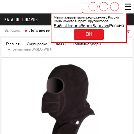
Мы показываем вам предложение в России
КАТАЛОГ ТОВАРОВ
Но вы можете выбрать другой город:
Бийск
Новосибирск
Барнаул
Россия
Выгодно:
Лето вне интренета
Выберите свой мотоцикл и получ
OK
Главная
Экипировка
BASEG
Головные уборы
Балаклава BASEG WB N