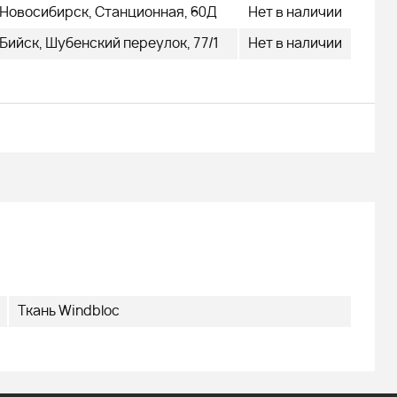
479 000
q
Новосибирск, Станционная, 60Д
Нет в наличии
Бийск, Шубенский переулок, 77/1
Нет в наличии
Подробнее
Ткань Windbloc