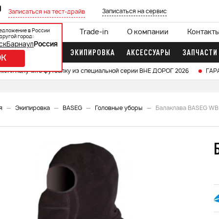
0
Записаться на сервис
Записаться на тест-драйв
едложение в России
ции
Кредит 0%
Trade-in
О компании
Контакт
другой город:
ск
Барнаул
Россия
ДОЧНЫЕ МОТОРЫ
ЭКИПИРОВКА
АКСЕССУАРЫ
ЗАПЧАСТИ
OK
икл и получите футболку из специальной серии ВНЕ ДОРОГ 2026
ГАР
я
Экипировка
BASEG
Головные уборы
Балаклава BASEG WB