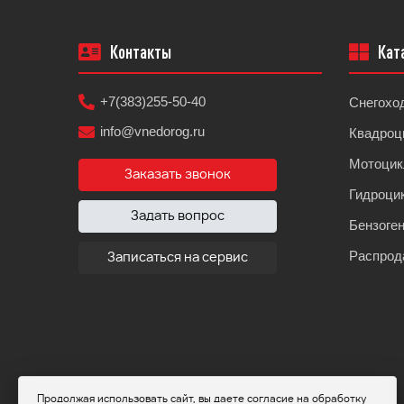
Контакты
Кат
+7(383)255-50-40
Снегохо
info@vnedorog.ru
Квадроц
Мотоци
Заказать звонок
Гидроци
Задать вопрос
Бензоге
Распрод
Записаться на сервис
Продолжая использовать сайт, вы даете согласие на обработку