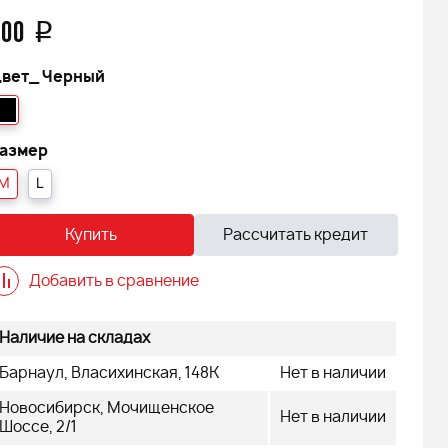
600
q
вет_
Черный
азмер
M
L
Купить
Рассчитать кредит
Добавить в сравнение
Наличие на складах
Барнаул, Власихинская, 148К
Нет в наличии
Новосибирск, Мочищенское
Нет в наличии
Шоссе, 2/1
 FINNTRAIL
Снегоход БУРАН ЛИДЕР АДЕ