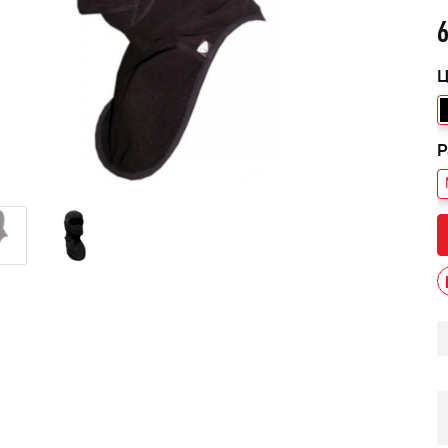
Ц
Р
013 черный В/Т 1м
Костюм мужской зимний
POWERMAN