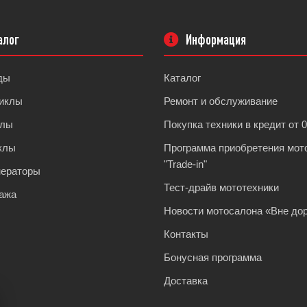
алог
Информация
ды
Каталог
иклы
Ремонт и обслуживание
клы
Покупка техники в кредит от 
клы
Программа приобретения мот
"Trade-in"
нераторы
Тест-драйв мототехники
ажа
Новости мотосалона «Вне дор
Контакты
Бонусная программа
Доставка