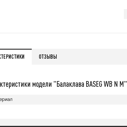
q
55 999
q
нее
Подробнее
КТЕРИСТИКИ
ОТЗЫВЫ
ктеристики модели "Балаклава BASEG WB N M"
ериал