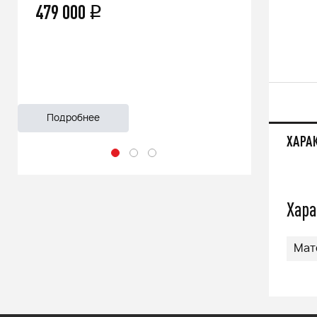
479 000
66 500
q
Подробнее
Подроб
ХАРА
Хара
Мат