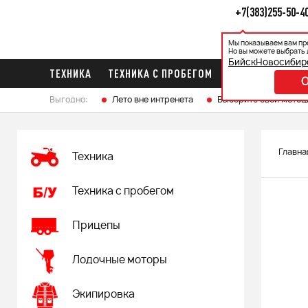
+7(383)255-50-4
Мы показываем вам пр
Каталог
Ак
Но вы можете выбрать 
Бийск
Новосибир
ТЕХНИКА
ТЕХНИКА С ПРОБЕГОМ
ПРИЦЕПЫ
ЛО
Выгодно:
Лето вне интренета
Выберите свой мотоц
Главна
Техника
Техника с пробегом
Прицепы
Лодочные моторы
Экипировка