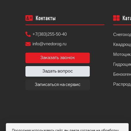
Контакты
Кат
+7(383)255-50-40
Снегохо
info@vnedorog.ru
Квадроц
Мотоци
Заказать звонок
Гидроци
Задать вопрос
Бензоге
Распрод
Записаться на сервис
Продолжая использовать сайт, вы даете согласие на обработку