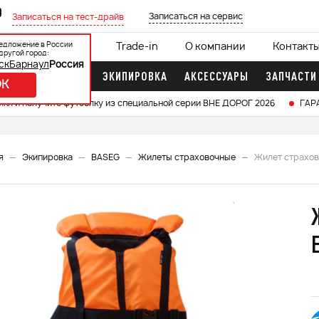
0
Записаться на сервис
Записаться на тест-драйв
едложение в России
ции
Кредит 0%
Trade-in
О компании
Контакт
другой город:
ск
Барнаул
Россия
ДОЧНЫЕ МОТОРЫ
ЭКИПИРОВКА
АКСЕССУАРЫ
ЗАПЧАСТИ
OK
икл и получите футболку из специальной серии ВНЕ ДОРОГ 2026
ГАР
я
Экипировка
BASEG
Жилеты страховочные
Жилет страхов