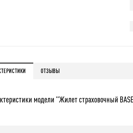
q
55 999
q
нее
Подробнее
КТЕРИСТИКИ
ОТЗЫВЫ
ктеристики модели "Жилет страховочный BASE