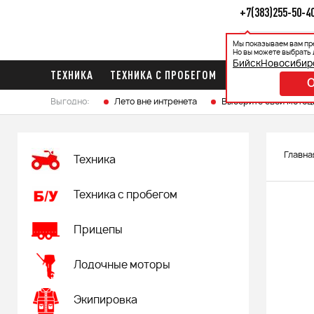
+7(383)255-50-4
Мы показываем вам пр
Каталог
Ак
Но вы можете выбрать 
Бийск
Новосибир
ТЕХНИКА
ТЕХНИКА С ПРОБЕГОМ
ПРИЦЕПЫ
ЛО
Выгодно:
Лето вне интренета
Выберите свой мотоц
Главна
Техника
Техника с пробегом
Прицепы
Лодочные моторы
Экипировка