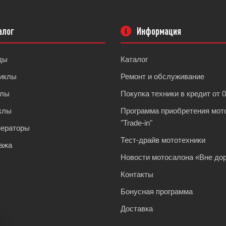
алог
Информация
ды
Каталог
иклы
Ремонт и обслуживание
клы
Покупка техники в кредит от 
клы
Программа приобретения мот
"Trade-in"
нераторы
Тест-драйв мототехники
ажа
Новости мотосалона «Вне дор
Контакты
Бонусная программа
Доставка