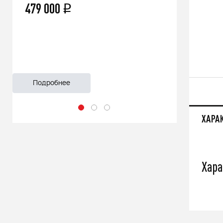
479 000
66 500
q
Подробнее
Подроб
ХАРА
Хара