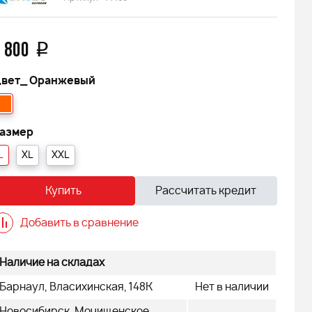
 800
q
вет_
Оранжевый
азмер
L
XL
XXL
Купить
Рассчитать кредит
Добавить в сравнение
Наличие на складах
Барнаул, Власихинская, 148К
Нет в наличии
 FINNTRAIL
Снегоход БУРАН ЛИДЕР АДЕ
Новосибирск, Мочищенское