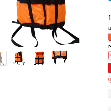
1
Ц
Р
013 черный В/Т 1м
Костюм мужской зимний
POWERMAN