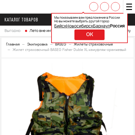
Мы показываем вам предложение в России
КАТАЛОГ ТОВАРОВ
Но вы можете выбрать другой город:
Бийск
Новосибирск
Барнаул
Россия
Выгодно:
Лето вне интренета
Выберите свой мотоцикл и получ
OK
Главная
Экипировка
BASEG
Жилеты страховочные
Жилет страховочный BASEG Fisher Duble XL камуфляж-оранжевый