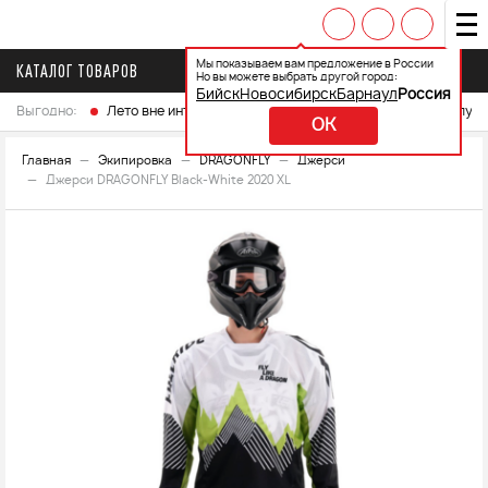
Мы показываем вам предложение в России
КАТАЛОГ ТОВАРОВ
Но вы можете выбрать другой город:
Бийск
Новосибирск
Барнаул
Россия
Выгодно:
Лето вне интренета
Выберите свой мотоцикл и получ
OK
Главная
Экипировка
DRAGONFLY
Джерси
Джерси DRAGONFLY Black-White 2020 XL