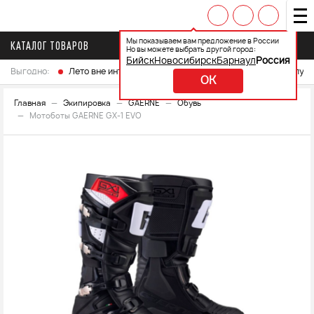
Мы показываем вам предложение в России
КАТАЛОГ ТОВАРОВ
Но вы можете выбрать другой город:
Бийск
Новосибирск
Барнаул
Россия
Выгодно:
Лето вне интренета
Выберите свой мотоцикл и получ
OK
Главная
Экипировка
GAERNE
Обувь
Мотоботы GAERNE GX-1 EVO