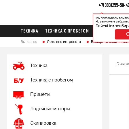
+7(383)255-50-4
Мы показываем вам пр
Каталог
Ак
Но вы можете выбрать 
Бийск
Новосибир
ТЕХНИКА
ТЕХНИКА С ПРОБЕГОМ
ПРИЦЕПЫ
ЛО
Выгодно:
Лето вне интренета
Выберите свой мотоц
Главна
Техника
Техника с пробегом
Прицепы
Лодочные моторы
Экипировка