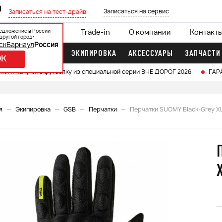
0
Записаться на сервис
Записаться на тест-драйв
едложение в России
ции
Кредит 0%
Trade-in
О компании
Контакт
другой город:
ск
Барнаул
Россия
ДОЧНЫЕ МОТОРЫ
ЭКИПИРОВКА
АКСЕССУАРЫ
ЗАПЧАСТИ
OK
икл и получите футболку из специальной серии ВНЕ ДОРОГ 2026
ГАР
я
Экипировка
GSB
Перчатки
Перчатки SUOMY Black-Grey X