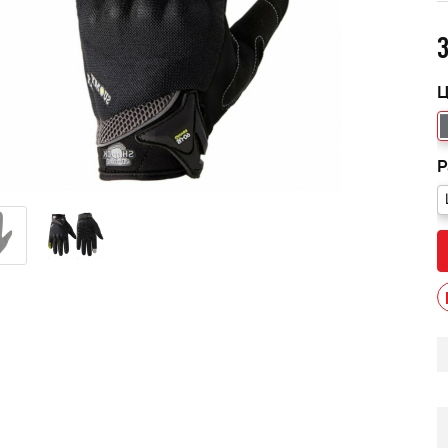
3
Ц
Р
013 черный В/Т 1м
Костюм мужской зимний
POWERMAN