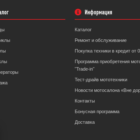
алог
Информация
ды
Каталог
иклы
Ремонт и обслуживание
клы
Покупка техники в кредит от 
клы
Программа приобретения мот
"Trade-in"
нераторы
Тест-драйв мототехники
ажа
Новости мотосалона «Вне дор
Контакты
Бонусная программа
Доставка