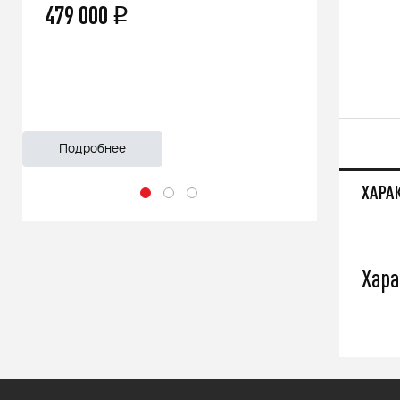
479 000
66 500
q
Подробнее
Подроб
ХАРА
Хара