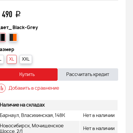
 490
q
вет_
Black-Grey
азмер
L
XL
XXL
Купить
Рассчитать кредит
Добавить в сравнение
Наличие на складах
Барнаул, Власихинская, 148К
Нет в наличии
Новосибирск, Мочищенское
 FINNTRAIL
Снегоход БУРАН ЛИДЕР АДЕ
Нет в наличии
Шоссе, 2/1