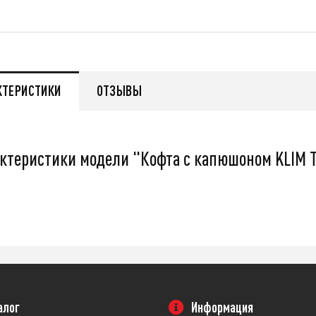
q
55 999
q
КТЕРИСТИКИ
ОТЗЫВЫ
нее
Подробнее
ктеристики модели "Кофта с капюшоном KLIM TR
алог
Информация