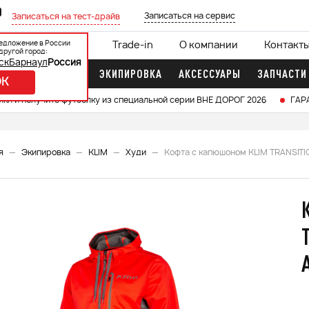
0
Записаться на сервис
Записаться на тест-драйв
едложение в России
ции
Кредит 0%
Trade-in
О компании
Контакт
другой город:
ск
Барнаул
Россия
ДОЧНЫЕ МОТОРЫ
ЭКИПИРОВКА
АКСЕССУАРЫ
ЗАПЧАСТИ
OK
икл и получите футболку из специальной серии ВНЕ ДОРОГ 2026
ГАР
я
Экипировка
KLIM
Худи
Кофта с капюшоном KLIM TRANSITIO