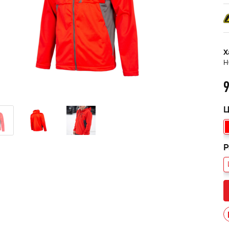
Х
H
9
Ц
Р
013 черный В/Т 1м
Костюм мужской зимний
POWERMAN