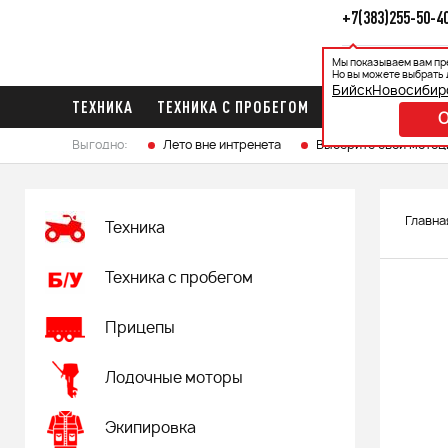
+7(383)255-50-4
Мы показываем вам пр
Каталог
Ак
Но вы можете выбрать 
Бийск
Новосибир
ТЕХНИКА
ТЕХНИКА С ПРОБЕГОМ
ПРИЦЕПЫ
ЛО
Выгодно:
Лето вне интренета
Выберите свой мотоц
Главна
Техника
Техника с пробегом
Прицепы
Лодочные моторы
Экипировка