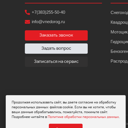
+7(383)255-50-40
Снегохо
info@vnedorog.ru
Квадроц
Мотоци
Заказать звонок
Гидроци
Задать вопрос
Бензоге
Распрод
Записаться на сервис
Продолжая использовать сайт, вы даете согласие на обработку
персональных данных: файлов cookie. Если вы не хотите, чтобы
ваши данные обрабатывались, пожалуйста, покиньте сайт.
Подробнее читайте в
Политике обработки персональных данных
.
© 2026 Мот