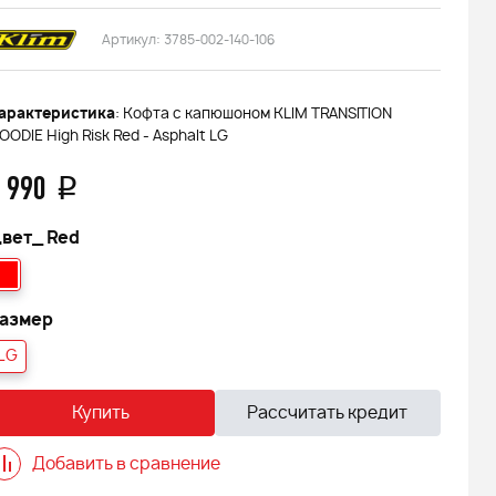
Артикул:
3785-002-140-106
арактеристика
: Кофта с капюшоном KLIM TRANSITION
OODIE High Risk Red - Asphalt LG
 990
q
вет_
Red
азмер
LG
Купить
Рассчитать кредит
Добавить в сравнение
 FINNTRAIL
Снегоход БУРАН ЛИДЕР АДЕ