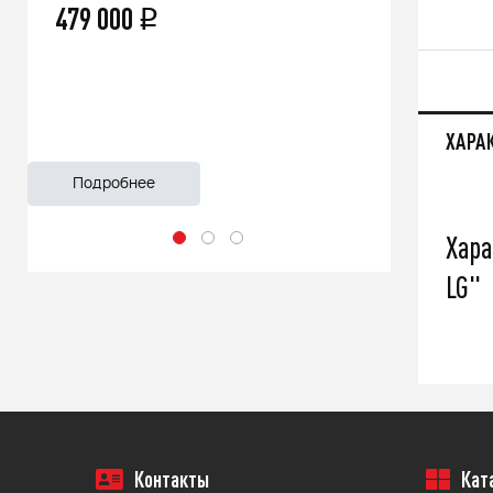
479 000
66 500
q
ХАРА
Подробнее
Подроб
Хара
LG"
Контакты
Кат