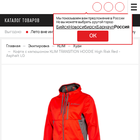
Мы показываем вам предложение в России
КАТАЛОГ ТОВАРОВ
Но вы можете выбрать другой город:
Бийск
Новосибирск
Барнаул
Россия
Выгодно:
Лето вне интренета
Выберите свой мотоцикл и получ
OK
Главная
Экипировка
KLIM
Худи
Кофта с капюшоном KLIM TRANSITION HOODIE High Risk Red -
Asphalt LG