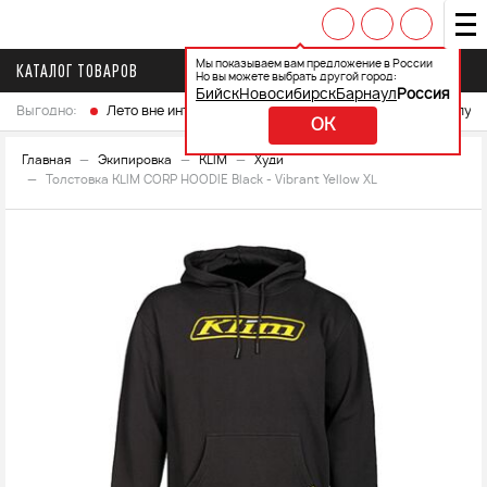
Мы показываем вам предложение в России
КАТАЛОГ ТОВАРОВ
Но вы можете выбрать другой город:
Бийск
Новосибирск
Барнаул
Россия
Выгодно:
Лето вне интренета
Выберите свой мотоцикл и получ
OK
Главная
Экипировка
KLIM
Худи
Толстовка KLIM CORP HOODIE Black - Vibrant Yellow XL