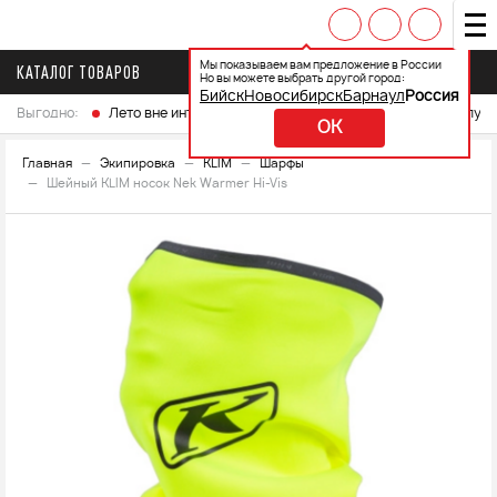
Мы показываем вам предложение в России
КАТАЛОГ ТОВАРОВ
Но вы можете выбрать другой город:
Бийск
Новосибирск
Барнаул
Россия
Выгодно:
Лето вне интренета
Выберите свой мотоцикл и получ
OK
Главная
Экипировка
KLIM
Шарфы
Шейный KLIM носок Nek Warmer Hi-Vis