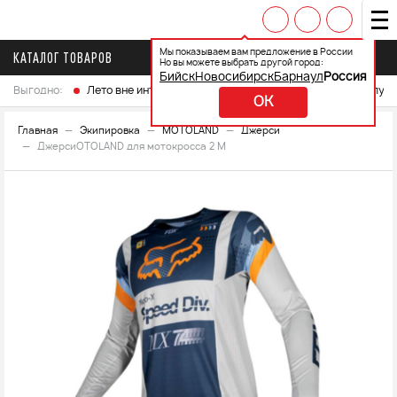
Мы показываем вам предложение в России
КАТАЛОГ ТОВАРОВ
Но вы можете выбрать другой город:
Бийск
Новосибирск
Барнаул
Россия
Выгодно:
Лето вне интренета
Выберите свой мотоцикл и получ
OK
Главная
Экипировка
MOTOLAND
Джерси
ДжерсиOTOLAND для мотокросса 2 М