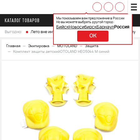
Мы показываем вам предложение в России
КАТАЛОГ ТОВАРОВ
Но вы можете выбрать другой город:
Бийск
Новосибирск
Барнаул
Россия
Выгодно:
Лето вне интренета
Выберите свой мотоцикл и получ
OK
Главная
Экипировка
MOTOLAND
Защита
Комплект защиты детскийOTOLAND НЕО5044 М синий