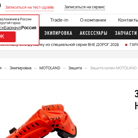
0
Записаться на сервис
Записаться на тест-драйв
едложение в России
ции
Кредит 0%
Trade-in
О компании
Контакт
другой город:
ск
Барнаул
Россия
ДОЧНЫЕ МОТОРЫ
ЭКИПИРОВКА
АКСЕССУАРЫ
ЗАПЧАСТИ
OK
икл и получите футболку из специальной серии ВНЕ ДОРОГ 2026
ГАР
я
Экипировка
MOTOLAND
Защита
Защита колен MOTOLAND H