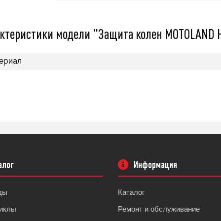
479 000
q
q
ктеристики модели "Защита колен MOTOLAND H
ериал
нее
Подробнее
алог
Информация
ды
Каталог
иклы
Ремонт и обслуживание