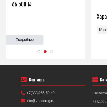
66 500
q
55 999
Хара
Мат
Подробнее
Подроб
Контакты
Кат
+7(383)255-50-40
Снегохо
info@vnedorog.ru
Квадроц