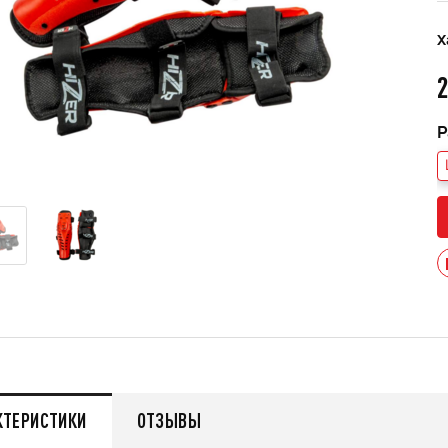
Х
2
Р
КТЕРИСТИКИ
ОТЗЫВЫ
мужской зимний FINNTRAIL
Снегоход БУРАН ЛИДЕР
AN