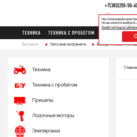
+7(383)255-50-4
Мы показываем вам пр
Каталог
Ак
Но вы можете выбрать 
Бийск
Новосибир
ТЕХНИКА
ТЕХНИКА С ПРОБЕГОМ
ПРИЦЕПЫ
ЛО
Выгодно:
Лето вне интренета
Выберите свой мотоц
Главна
Техника
Техника с пробегом
Прицепы
Лодочные моторы
Экипировка