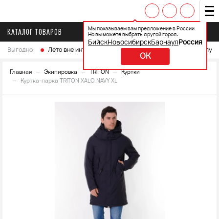
Мы показываем вам предложение в России
КАТАЛОГ ТОВАРОВ
Но вы можете выбрать другой город:
Бийск
Новосибирск
Барнаул
Россия
Выгодно:
Лето вне интренета
Выберите свой мотоцикл и получ
OK
Главная
Экипировка
TRITON
Куртки
Куртка-парка TRITON XALO NAVY XL