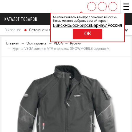
Мы показываем вам предложение в России
КАТАЛОГ ТОВАРОВ
Но вы можете выбрать другой город:
Бийск
Новосибирск
Барнаул
Россия
Выгодно:
Лето вне интренета
Выберите свой мотоцикл и получ
OK
Главная
Экипировка
VEGA
Куртки
Куртка VEGA зимняя ATV снегоход SNOWMOBILE черная М