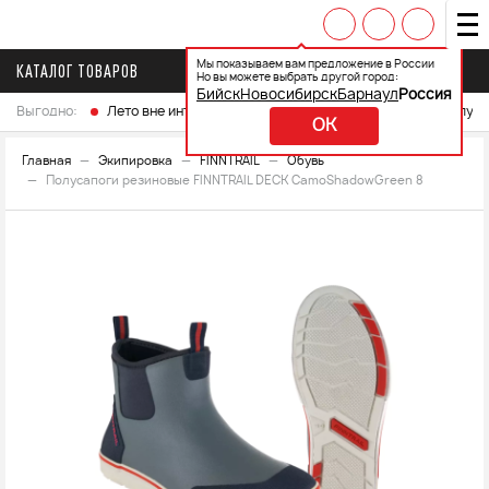
Мы показываем вам предложение в России
КАТАЛОГ ТОВАРОВ
Но вы можете выбрать другой город:
Бийск
Новосибирск
Барнаул
Россия
Выгодно:
Лето вне интренета
Выберите свой мотоцикл и получ
OK
Главная
Экипировка
FINNTRAIL
Обувь
Полусапоги резиновые FINNTRAIL DECK CamoShadowGreen 8