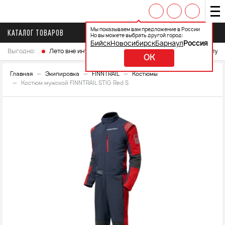
Мы показываем вам предложение в России
КАТАЛОГ ТОВАРОВ
Но вы можете выбрать другой город:
Бийск
Новосибирск
Барнаул
Россия
Выгодно:
Лето вне интренета
Выберите свой мотоцикл и получ
OK
Главная
Экипировка
FINNTRAIL
Костюмы
Костюм мужской FINNTRAIL STIG Red S