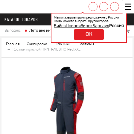
Мы показываем вам предложение в России
КАТАЛОГ ТОВАРОВ
Но вы можете выбрать другой город:
Бийск
Новосибирск
Барнаул
Россия
Выгодно:
Лето вне интренета
Выберите свой мотоцикл и получ
OK
Главная
Экипировка
FINNTRAIL
Костюмы
Костюм мужской FINNTRAIL STIG Red XXL