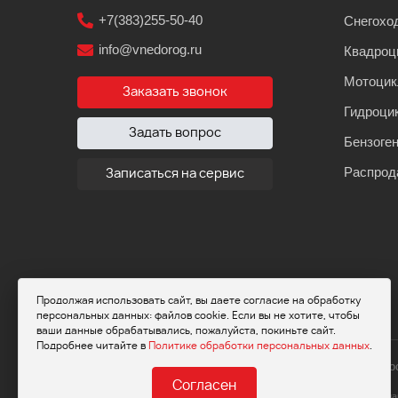
+7(383)255-50-40
Снегохо
info@vnedorog.ru
Квадроц
Мотоци
Заказать звонок
Гидроци
Задать вопрос
Бензоге
Распрод
Записаться на сервис
Продолжая использовать сайт, вы даете согласие на обработку
персональных данных: файлов cookie. Если вы не хотите, чтобы
ваши данные обрабатывались, пожалуйста, покиньте сайт.
Подробнее читайте в
Политике обработки персональных данных
.
© 2026 Мот
Согласен
Обращаем ваше внимание на то, что да