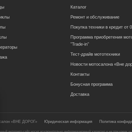
ды
Каталог
иклы
Ремонт и обслуживание
клы
Покупка техники в кредит от 
клы
Программа приобретения мот
"Trade-in"
нераторы
Тест-драйв мототехники
ажа
Новости мотосалона «Вне дор
Контакты
Бонусная программа
Доставка
осалон «ВНЕ ДОРОГ»
Юридическая информация
Политика конфид
нный интернет-сайт носит исключительно информационный характер и ни при каких ус