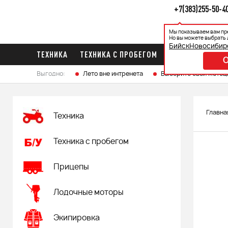
+7(383)255-50-4
Мы показываем вам пр
Каталог
Ак
Но вы можете выбрать 
Бийск
Новосибир
ТЕХНИКА
ТЕХНИКА С ПРОБЕГОМ
ПРИЦЕПЫ
ЛО
Выгодно:
Лето вне интренета
Выберите свой мотоц
Главна
Техника
Техника с пробегом
Прицепы
Лодочные моторы
Экипировка