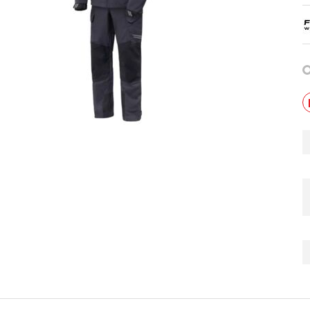
мужской зимний FINNTRAIL
Снегоход БУРАН ЛИДЕР
AN