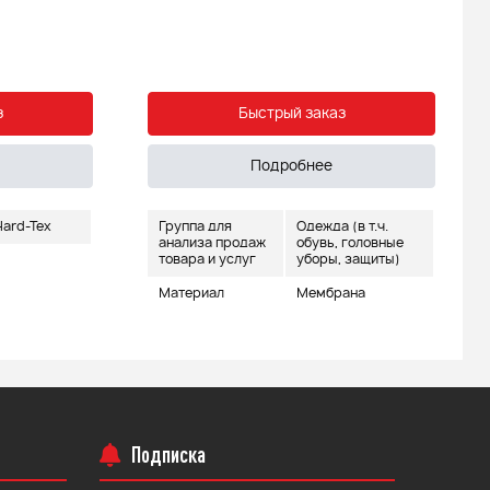
з
Быстрый заказ
Подробнее
ard-Tex
Группа для
Одежда (в т.ч.
анализа продаж
обувь, головные
товара и услуг
уборы, защиты)
Материал
Мембрана
Подписка