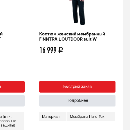
ий
Костюм женский мембранный
T
FINNTRAIL OUTDOOR suit W
16 999
q
з
Быстрый заказ
Подробнее
(в т.ч.
Материал
Мембрана Hard-Tex
 головные
 защиты)