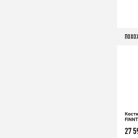
ПОХО
й
Костюм мужской мембранный
Кост
 W
FINNTRAIL LIGHTSUIT
FINN
18 999
27 
q