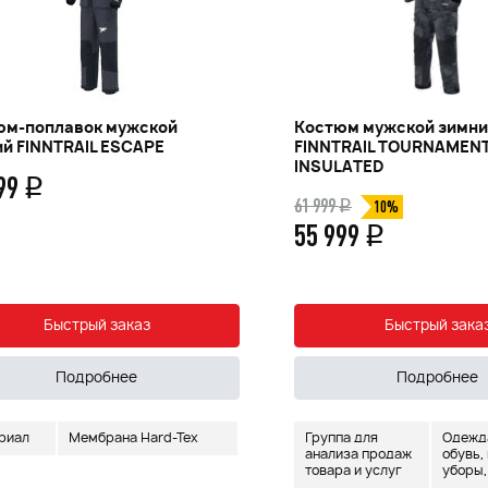
юм-поплавок мужской
Костюм мужской зимн
й FINNTRAIL ESCAPE
FINNTRAIL TOURNAMEN
INSULATED
999
q
61 999
q
10%
55 999
q
Быстрый заказ
Быстрый зака
Подробнее
Подробнее
риал
Мембрана Hard-Tex
Группа для
Одежда 
анализа продаж
обувь,
товара и услуг
уборы,