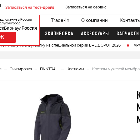
0
Записаться на сервис
Записаться на тест-драйв
едложение в России
ции
Кредит 0%
Trade-in
О компании
Контакт
другой город:
ск
Барнаул
Россия
ДОЧНЫЕ МОТОРЫ
ЭКИПИРОВКА
АКСЕССУАРЫ
ЗАПЧАСТИ
OK
икл и получите футболку из специальной серии ВНЕ ДОРОГ 2026
ГАР
я
Экипировка
FINNTRAIL
Костюмы
Костюм мужской мембран