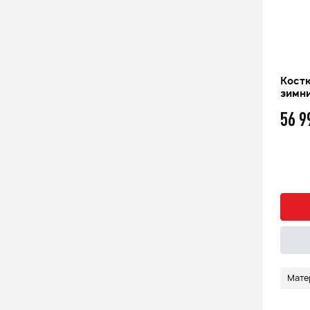
Костюм мужской мембранный
Кост
FINNTRAIL OUTDOOR suit
зимни
17 999
56 
q
Быстрый заказ
Подробнее
Материал
Мембрана Hard-Tex
Мате