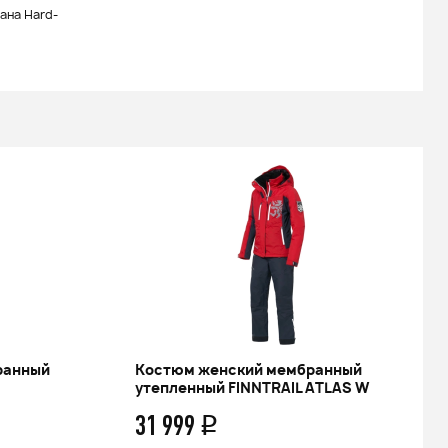
ана Hard-
ранный
Костюм женский мембранный
утепленный FINNTRAIL ATLAS W
31 999
q