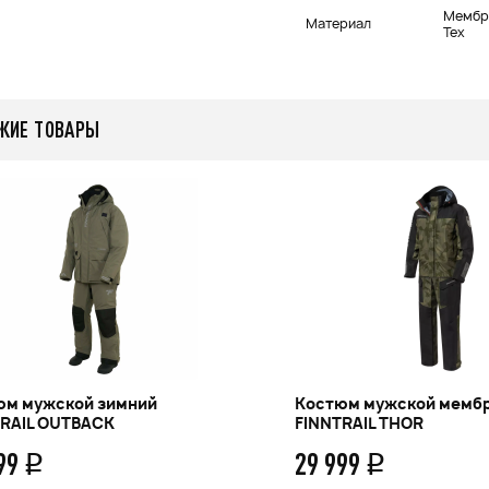
Мембр
Материал
Tex
ЖИЕ ТОВАРЫ
юм мужской зимний
Костюм мужской мемб
TRAIL OUTBACK
FINNTRAIL THOR
599
29 999
q
q