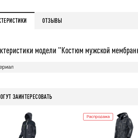
479 000
q
q
КТЕРИСТИКИ
ОТЗЫВЫ
ктеристики модели "Костюм мужской мембранн
нее
Подробнее
ериал
МОГУТ ЗАИНТЕРЕСОВАТЬ
Распродажа