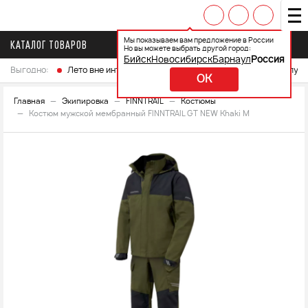
Мы показываем вам предложение в России
КАТАЛОГ ТОВАРОВ
Но вы можете выбрать другой город:
Бийск
Новосибирск
Барнаул
Россия
Выгодно:
Лето вне интренета
Выберите свой мотоцикл и получ
OK
Главная
Экипировка
FINNTRAIL
Костюмы
Костюм мужской мембранный FINNTRAIL GT NEW Khaki M