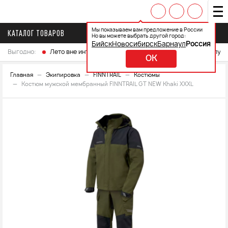
Мы показываем вам предложение в России
КАТАЛОГ ТОВАРОВ
Но вы можете выбрать другой город:
Бийск
Новосибирск
Барнаул
Россия
Выгодно:
Лето вне интренета
Выберите свой мотоцикл и получ
OK
Главная
Экипировка
FINNTRAIL
Костюмы
Костюм мужской мембранный FINNTRAIL GT NEW Khaki XXXL