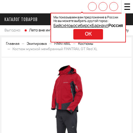
Мы показываем вам предложение в России
КАТАЛОГ ТОВАРОВ
Но вы можете выбрать другой город:
Бийск
Новосибирск
Барнаул
Россия
Выгодно:
Лето вне интренета
Выберите свой мотоцикл и получ
OK
Главная
Экипировка
FINNTRAIL
Костюмы
Костюм мужской мембранный FINNTRAIL GT Red XL