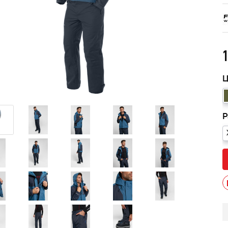
1
Ц
Р
мужской зимний FINNTRAIL
Снегоход БУРАН ЛИДЕР
AN