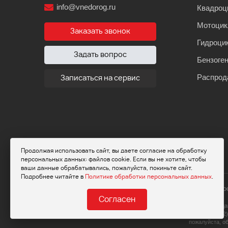
info@vnedorog.ru
Квадроц
Мотоци
Заказать звонок
Гидроци
Задать вопрос
Бензоге
Распрод
Записаться на сервис
Продолжая использовать сайт, вы даете согласие на обработку
персональных данных: файлов cookie. Если вы не хотите, чтобы
ваши данные обрабатывались, пожалуйста, покиньте сайт.
Подробнее читайте в
Политике обработки персональных данных
.
© 2026 Мот
Согласен
Обращаем ваше внимание на то, что да
определяемой положениями Статьи 437(2)
пожалуйста, о