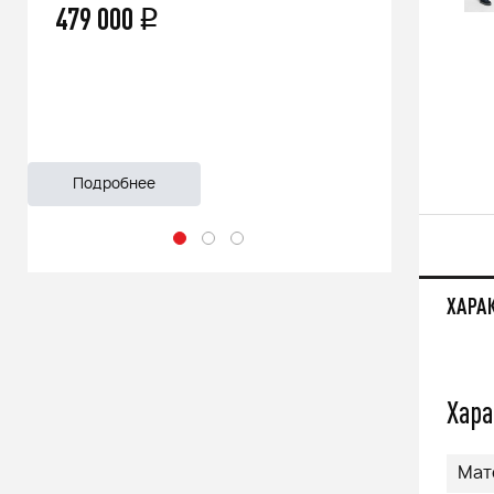
66 500
q
55 999
Подробнее
Подроб
ХАРА
Хара
Мат