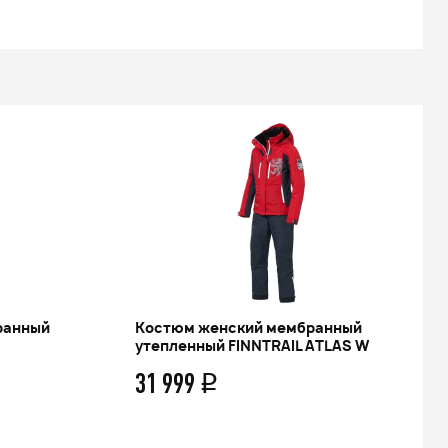
ранный
Костюм женский мембранный
утепленный FINNTRAIL ATLAS W
31 999
q