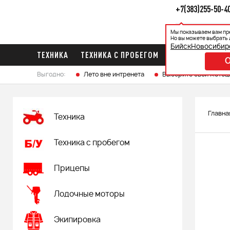
+7(383)255-50-4
Мы показываем вам пр
Каталог
Ак
Но вы можете выбрать 
Бийск
Новосибир
ТЕХНИКА
ТЕХНИКА С ПРОБЕГОМ
ПРИЦЕПЫ
ЛО
Выгодно:
Лето вне интренета
Выберите свой мотоц
Главна
Техника
Техника с пробегом
Прицепы
Лодочные моторы
Экипировка