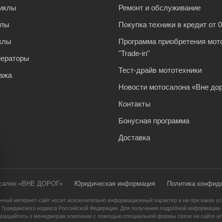
иклы
Ремонт и обслуживание
клы
Покупка техники в кредит от 
клы
Программа приобретения мот
"Trade-in"
нераторы
Тест-драйв мототехники
ажа
Новости мотосалона «Вне дор
Контакты
Бонусная программа
Доставка
осалон «ВНЕ ДОРОГ»
Юридическая информация
Политика конфид
нный интернет-сайт носит исключительно информационный характер и ни при каких ус
 Гражданского кодекса Российской Федерации. Для получения подробной информации о
бращайтесь к менеджерам компании с помощью специальной формы связи на сайте ил