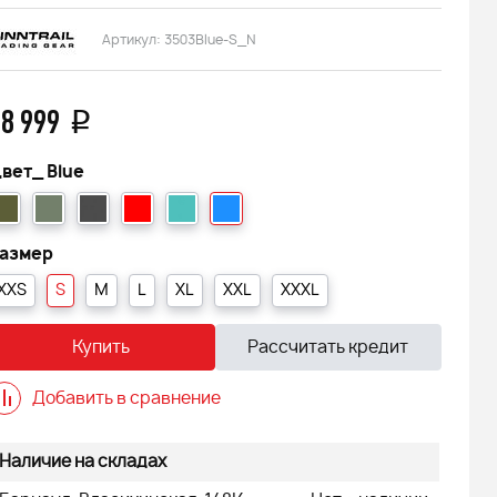
Артикул:
3503Blue-S_N
8 999
q
вет_
Blue
азмер
XXS
S
M
L
XL
XXL
XXXL
Купить
Рассчитать кредит
Добавить в сравнение
Наличие на складах
 АДЕ