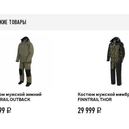
ЖИЕ ТОВАРЫ
юм мужской зимний
Костюм мужской мемб
TRAIL OUTBACK
FINNTRAIL THOR
599
29 999
q
q