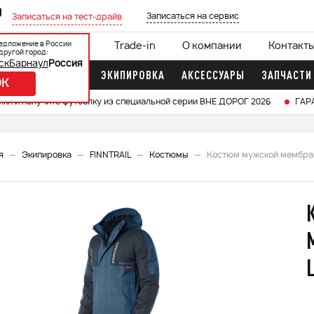
0
Записаться на сервис
Записаться на тест-драйв
едложение в России
ции
Кредит 0%
Trade-in
О компании
Контакт
другой город:
ск
Барнаул
Россия
ДОЧНЫЕ МОТОРЫ
ЭКИПИРОВКА
АКСЕССУАРЫ
ЗАПЧАСТИ
OK
икл и получите футболку из специальной серии ВНЕ ДОРОГ 2026
ГАР
я
Экипировка
FINNTRAIL
Костюмы
Костюм мужской мембранн