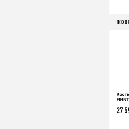
ПОХО
й
Костюм мужской мембранный
Кост
 W
FINNTRAIL LIGHTSUIT
FINN
18 999
27 
q