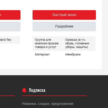
з
Быстрый заказ
Подробнее
ard-Tex
Группа для
Одежда (в т.ч.
анализа продаж
обувь, головные
товара и услуг
уборы, защиты)
Материал
Мембрана
Подписка
Новинки, скидки, предложения