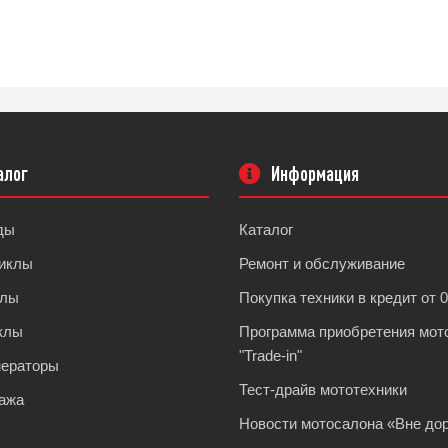
алог
Информация
ды
Каталог
иклы
Ремонт и обслуживание
клы
Покупка техники в кредит от 
клы
Программа приобретения мот
"Trade-in"
нераторы
Тест-драйв мототехники
ажа
Новости мотосалона «Вне дор