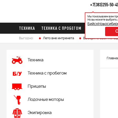
+7(383)255-50-4
Мы показываем вам пр
Каталог
Ак
Но вы можете выбрать 
Бийск
Новосибир
ТЕХНИКА
ТЕХНИКА С ПРОБЕГОМ
ПРИЦЕПЫ
ЛО
Выгодно:
Лето вне интренета
Выберите свой мотоц
Главна
Техника
Техника с пробегом
Прицепы
Лодочные моторы
Экипировка