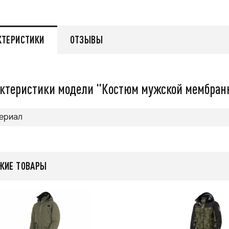
0
q
КТЕРИСТИКИ
ОТЗЫВЫ
ктеристики модели "Костюм мужской мембранны
нее
ериал
ЖИЕ ТОВАРЫ