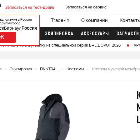
0
Записаться на сервис
Записаться на тест-драйв
едложение в России
ции
Кредит 0%
Trade-in
О компании
Контакт
другой город:
ск
Барнаул
Россия
ДОЧНЫЕ МОТОРЫ
ЭКИПИРОВКА
АКСЕССУАРЫ
ЗАПЧАСТИ
OK
икл и получите футболку из специальной серии ВНЕ ДОРОГ 2026
ГАР
я
Экипировка
FINNTRAIL
Костюмы
Костюм мужской мембран