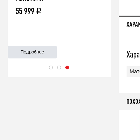
479 00
55 999
q
ХАРА
Хара
Подробнее
Подроб
Мат
ПОХО