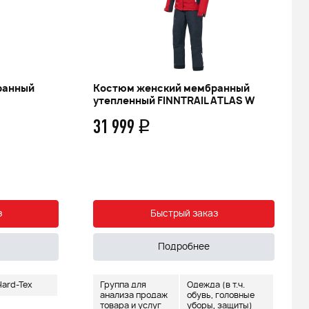
ранный
Костюм женский мембранный
утепленный FINNTRAIL ATLAS W
31 999
q
з
Быстрый заказ
Подробнее
ard-Tex
Группа для
Одежда (в т.ч.
анализа продаж
обувь, головные
товара и услуг
уборы, защиты)