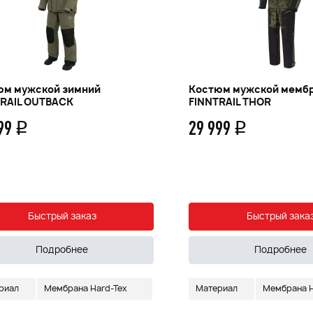
юм мужской зимний
Костюм мужской мемб
TRAIL OUTBACK
FINNTRAIL THOR
599
29 999
q
q
Быстрый заказ
Быстрый зака
Подробнее
Подробнее
риал
Мембрана Hard-Tex
Материал
Мембрана H