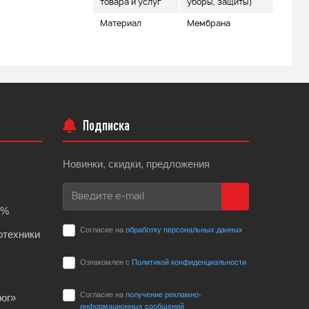
товара и услуг
уборы, защиты)
Материал
Мембрана
Подписка
Новинки, скидки, предложения
0%
Согласие на
обработку персональных данных
отехники
Ознакомлен с
Политикой конфиденциальности
Согласие на
получение рекламно-
ог»
информационных сообщений