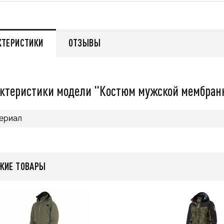
479 000
q
q
КТЕРИСТИКИ
ОТЗЫВЫ
нее
Подробнее
ктеристики модели "Костюм мужской мембранн
ериал
ЖИЕ ТОВАРЫ