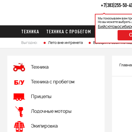
+7(383)255-50-4
Мы показываем вам пр
Каталог
Ак
Но вы можете выбрать 
Бийск
Новосибир
ТЕХНИКА
ТЕХНИКА С ПРОБЕГОМ
ПРИЦЕПЫ
ЛО
Выгодно:
Лето вне интренета
Выберите свой мотоц
Главна
Техника
Техника с пробегом
Прицепы
Лодочные моторы
Экипировка