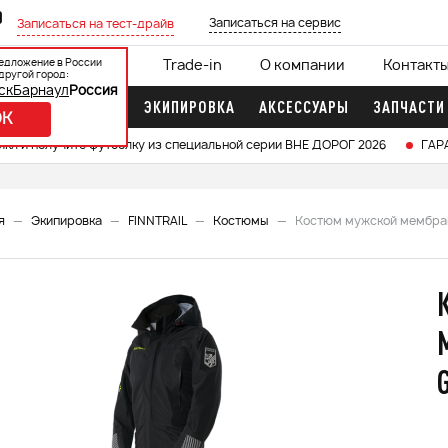
0
Записаться на сервис
Записаться на тест-драйв
едложение в России
ции
Кредит 0%
Trade-in
О компании
Контакт
другой город:
ск
Барнаул
Россия
ДОЧНЫЕ МОТОРЫ
ЭКИПИРОВКА
АКСЕССУАРЫ
ЗАПЧАСТИ
OK
икл и получите футболку из специальной серии ВНЕ ДОРОГ 2026
ГАР
я
Экипировка
FINNTRAIL
Костюмы
Костюм мужской мембран