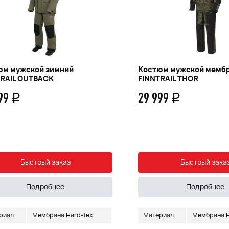
юм мужской зимний
Костюм мужской мемб
TRAIL OUTBACK
FINNTRAIL THOR
599
29 999
q
q
Быстрый заказ
Быстрый зака
Подробнее
Подробнее
риал
Мембрана Hard-Tex
Материал
Мембрана H