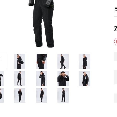
2
мужской зимний FINNTRAIL
Снегоход БУРАН ЛИДЕР
AN