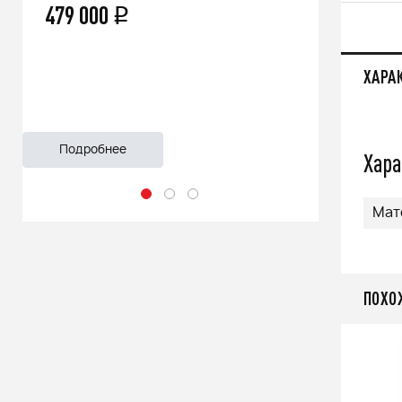
66 500
q
55 999
ХАРА
Подробнее
Подроб
Хара
Мат
ПОХО