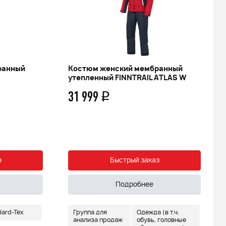
ранный
Костюм женский мембранный
утепленный FINNTRAIL ATLAS W
31 999
q
з
Быстрый заказ
Подробнее
ard-Tex
Группа для
Одежда (в т.ч.
анализа продаж
обувь, головные