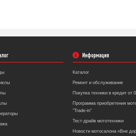
алог
Информация
ды
Каталог
иклы
Ремонт и обслуживание
клы
Покупка техники в кредит от 
клы
Программа приобретения мот
"Trade-in"
нераторы
Тест-драйв мототехники
ажа
Новости мотосалона «Вне дор