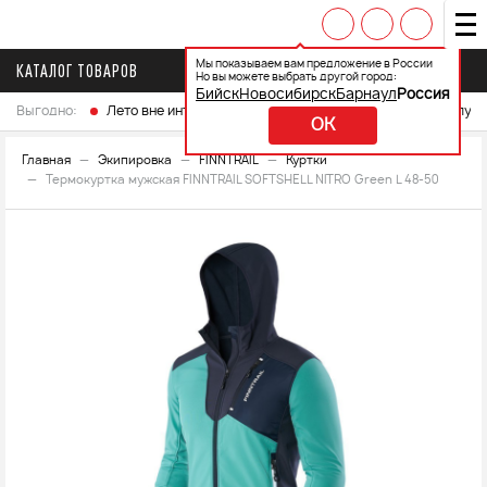
Мы показываем вам предложение в России
КАТАЛОГ ТОВАРОВ
Но вы можете выбрать другой город:
Бийск
Новосибирск
Барнаул
Россия
Выгодно:
Лето вне интренета
Выберите свой мотоцикл и получ
OK
Главная
Экипировка
FINNTRAIL
Куртки
Термокуртка мужская FINNTRAIL SOFTSHELL NITRO Green L 48-50